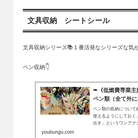
文具収納 シートシール
文具収納シリーズ📚１番活発なシリーズな気
ペン収納👇
✒《低燃費専業主
ペン類（全て外に
ペン類の収納について
使えるようにしておく
出す」というワンアク
で…！
youbungu.com