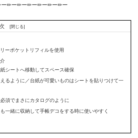
✏ー✏ー✏ー✏ー✏ー✏ー✏ー
次
フリーポケットリフィルを使用
紹介
離紙シートへ移動してスペース確保
使えるように／台紙が可愛いものはシートを貼りつけて一
管必須でまさにカタログのように
具も一緒に収納して手帳デコをする時に使いやすく