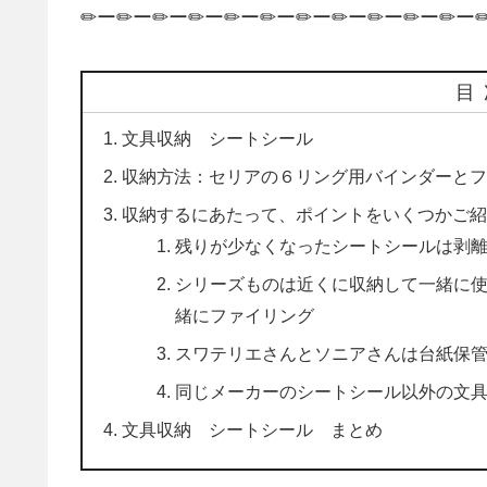
✏ー✏ー✏ー✏ー✏ー✏ー✏ー✏ー✏ー✏ー✏ー
目
文具収納 シートシール
収納方法：セリアの６リング用バインダーと
収納するにあたって、ポイントをいくつかご
残りが少なくなったシートシールは剥
シリーズものは近くに収納して一緒に
緒にファイリング
スワテリエさんとソニアさんは台紙保
同じメーカーのシートシール以外の文
文具収納 シートシール まとめ