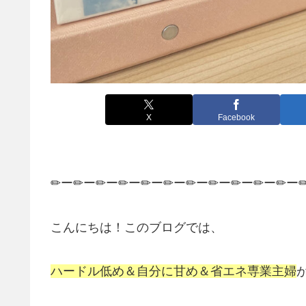
X
Facebook
✏ー✏ー✏ー✏ー✏ー✏ー✏ー✏ー✏ー✏ー✏ー
こんにちは！このブログでは、
ハードル低め＆自分に甘め＆省エネ専業主婦