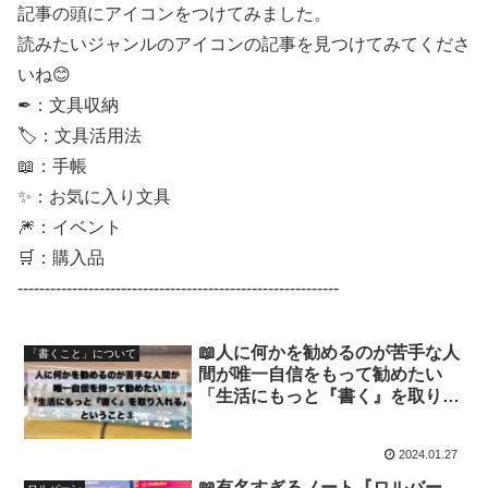
記事の頭にアイコンをつけてみました。
読みたいジャンルのアイコンの記事を見つけてみてくださ
いね😊
✒：文具収納
🏷：文具活用法
📖：手帳
✨：お気に入り文具
🎆：イベント
🛒：購入品
-----------------------------------------------------------
📖人に何かを勧めるのが苦手な人
「書くこと」について
間が唯一自信をもって勧めたい
「生活にもっと『書く』を取り入
れる」ということ③（なんでそん
なに『書く』を推すのか？4つの
2024.01.27
理由）【手帳・文具沼に浸かるな
んとなく専業主婦の手帳生活】
📖有名すぎるノート『ロルバー