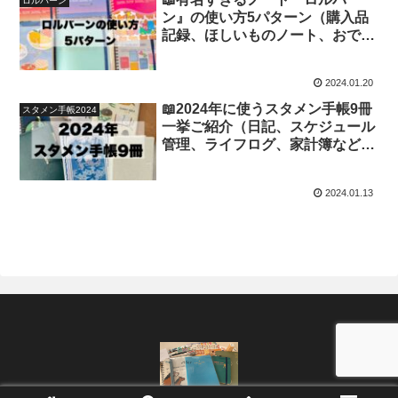
ロルバーン
ン』の使い方5パターン（購入品
記録、ほしいものノート、おでか
け記録、雑記帳、据え置きメモ）
【文具沼に浸かるなんとなく専業
2024.01.20
主婦の手帳生活】
📖2024年に使うスタメン手帳9冊
スタメン手帳2024
一挙ご紹介（日記、スケジュール
管理、ライフログ、家計簿など使
い方も）【文具沼に浸かるなんと
なく専業主婦の手帳生活】
2024.01.13