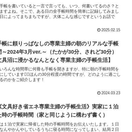
手帳を書いていると一言で言っても、いつ、何書いてるのさ？と
ますよね。そこで、ある日の全手帳時間を簡単に記録してみまし
日によってまちまちですが、大体こんな感じですというお話で
2025.02.15
手帳に頼りっぱなしの専業主婦の朝のリアルな手帳
～2024年3月ver.～（たかが30分、されど30分）
文具沼に浸かるなんとなく専業主婦の手帳生活】
いろんな時間帯に何冊も手帳を開きますが、特に朝の手帳時間を
にしています✍🏻ほんの30分程度の時間ですが、どのように過ごし
るのかをご紹介します！
2024.03.23
《文具好き省エネ専業主婦の手帳生活》実家に１泊
た時の手帳時間（家と同じように構わず書く）
は１泊で実家に帰省した時の手帳時間をお伝えいたします。１日
なんやかんやしているうちに寝る時間になってしまい、結局２日