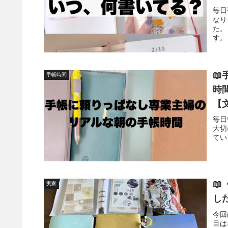
毎日
なり
た。
す。

手帳時間
時間
【
毎日
大切
てい

実家
し
今回
目は