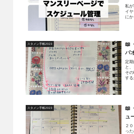
婦
私が
イヤ
にか

スタメン手帳2023
パ
定期
と、
その
する

スタメン手帳2023
ュ
２０
った