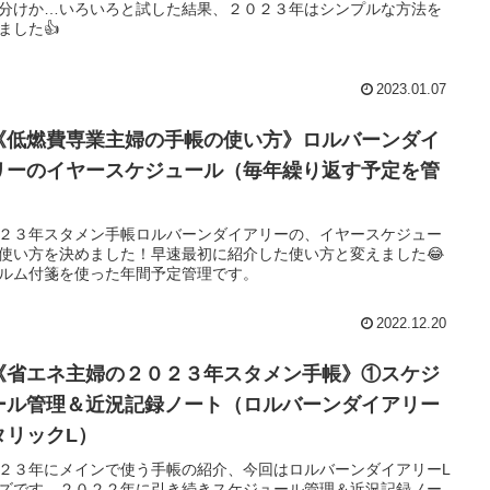
分けか…いろいろと試した結果、２０２３年はシンプルな方法を
ました👍
2023.01.07
《低燃費専業主婦の手帳の使い方》ロルバーンダイ
リーのイヤースケジュール（毎年繰り返す予定を管
）
２３年スタメン手帳ロルバーンダイアリーの、イヤースケジュー
使い方を決めました！早速最初に紹介した使い方と変えました😂
ルム付箋を使った年間予定管理です。
2022.12.20
《省エネ主婦の２０２３年スタメン手帳》①スケジ
ール管理＆近況記録ノート（ロルバーンダイアリー
タリックL）
２３年にメインで使う手帳の紹介、今回はロルバーンダイアリーL
ズです。２０２２年に引き続きスケジュール管理＆近況記録ノー