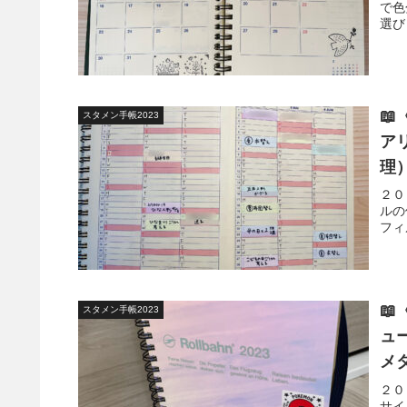
で色
選び

スタメン手帳2023
ア
理
２０
ルの
フィ

スタメン手帳2023
ュ
メ
２０
サイ