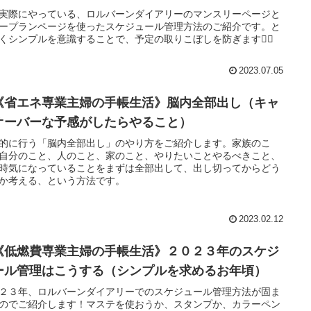
の手帳生活》
実際にやっている、ロルバーンダイアリーのマンスリーページと
ープランページを使ったスケジュール管理方法のご紹介です。と
くシンプルを意識することで、予定の取りこぼしを防ぎます👍🏻
2023.07.05
《省エネ専業主婦の手帳生活》脳内全部出し（キャ
オーバーな予感がしたらやること）
的に行う「脳内全部出し」のやり方をご紹介します。家族のこ
自分のこと、人のこと、家のこと、やりたいことやるべきこと、
時気になっていることをまずは全部出して、出し切ってからどう
か考える、という方法です。
2023.02.12
《低燃費専業主婦の手帳生活》２０２３年のスケジ
ール管理はこうする（シンプルを求めるお年頃）
２３年、ロルバーンダイアリーでのスケジュール管理方法が固ま
のでご紹介します！マステを使おうか、スタンプか、カラーペン