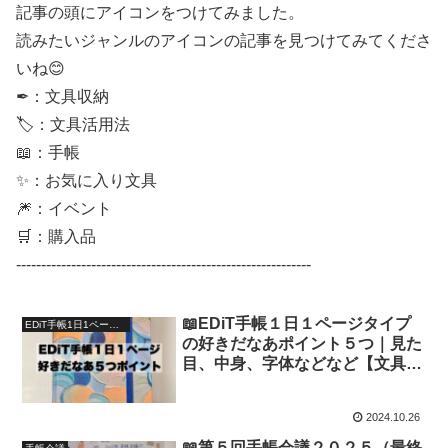
記事の頭にアイコンをつけてみました。
読みたいジャンルのアイコンの記事を見つけてみてくださ
いね😊
✒：文具収納
🏷：文具活用法
📖：手帳
✨：お気に入り文具
🎆：イベント
🛒：購入品
-----------------------------------------------------------
📖EDiT手帳１日１ページタイプ
EDiT手帳1日1ページタイプ
の好きだなあポイント５つ｜見た
目、中身、字体などなど【文具沼
に浸かるなんとなく専業主婦の手
帳生活】
2024.10.26
📖第５回手帳会議２０２５（最終