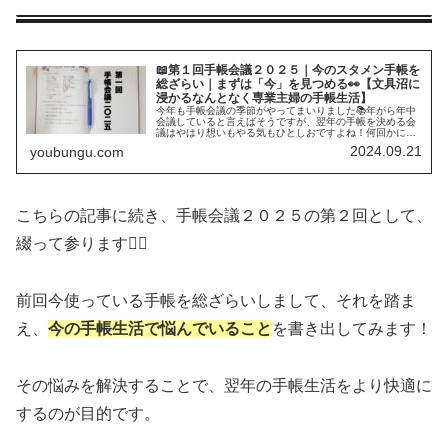
📖第１回手帳会議２０２５｜今のスタメン手帳を
総ざらい｜まずは「今」を見つめる👀【文具沼に
浸かるなんとなく専業主婦の手帳生活】
今年も手帳会議の季節がやってまいりました📚年がら年中
会議していると言えばそうですが、翌年の手帳を決める会
議はやはり想いもやる気もひとしおですよね！何回かに分
けて、ようぶんぐ的手帳会議をお伝えいたします。参考に
2024.09.21
youbungu.com
していただけたら喜びです🍀
こちらの記事に続き、手帳会議２０２５の第２回として、
綴って参ります✍🏻
前回今使っている手帳を総ざらいしまして、それを踏ま
え、
今の手帳生活で悩んでいること
を書き出してみます！
その悩みを解決することで、翌年の手帳生活をより快適に
するのが目的です。