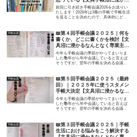
ゆるゆる主婦の手帳生活】
前回に引き続き手帳会議2026をお送りい
たします！2026年は3冊の手帳で手帳生活
を送ることを決めたので、具体的にどの
ように書いていこうかというお話をして
おります。まだまだ迷走中です…！
📖第４回手帳会議２０２５｜何を
手帳会議
書くか、どこに書くかを検討【文
具沼に浸かるなんとなく専業主婦
の手帳生活】
今年も手帳会議の季節がやってまいりま
した📚年がら年中会議していると言えば
そうですが、翌年の手帳を決める会議は
やはり想いもやる気もひとしおですよ
ね！何回かに分けて、ようぶんぐ的手帳
会議をお伝えいたします。参考にしてい
📖第５回手帳会議２０２５（最終
手帳会議
ただけたら喜びです🍀
回）｜２０２５年に使うスタメン
手帳大決定【文具沼に浸かるなん
となく専業主婦の手帳生活】
今年も手帳会議の季節がやってまいりま
した📚年がら年中会議していると言えば
そうですが、翌年の手帳を決める会議は
やはり想いもやる気もひとしおですよ
ね！何回かに分けて、ようぶんぐ的手帳
会議をお伝えいたします。参考にしてい
📖第３回手帳会議２０２５｜手帳
手帳会議
ただけたら喜びです🍀
生活における悩みをこう解決する
【文具沼に浸かるなんとなく専業