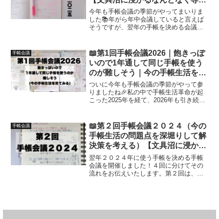
主婦の手帳生活】
今年も手帳会議の季節がやってまいりま
した📚年がら年中会議していると言えば
そうですが、翌年の手帳を決める会議は
やはり想いもやる気もひとしおですよ
ね！何回かに分けて、ようぶんぐ的手帳
会議をお伝えいたします。参考にしてい
📖第1回手帳会議2026｜飽きっぽ
手帳会議
ただけたら喜びです🍀
いので1年通して同じ手帳を使う
のが難しそう｜今の手帳生活を見
てみる【文具手帳沼に浸かるゆる
ついに今年も手帳会議の季節がやって参
ゆる主婦の手帳生活】
りましたね🎉私の中で手帳生活革命が起
こった2025年を経て、2026年も引き続き
例年とは違うスタメン手帳のラインナッ
プになりそうです…！
📖第２回手帳会議２０２４（今の
手帳会議
手帳生活の問題点を深堀りして解
決策を考える）【文具沼に浸かる
なんとなく専業主婦の手帳生活】
翌年２０２４年に使う手帳を決める手帳
会議を開催しました！４回に分けてその
流れをお伝えいたします。第２回は、第
１回で洗い出した、現在の手帳生活にお
ける問題点を深堀りし、解決策を考えま
す🙆🏻‍♀️