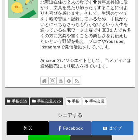
北海道在住の２人の母です🐥長年文具沼に浸
かり、文具を見たり触ったりすることに何よ
りも喜びを感じます。そして、生活のすべて
を手帳で管理・記録しているため、手帳がな
いとにっちもさっちも行かないという人生を
送っている在宅ワーク主婦です🙋🏻‍♀️１人でも多
くの方に文具や書くことの楽しさをお伝えし
たいという野望を抱え、ブログやYouTube、
Instagramで発信活動をしています。
Amazonのアソシエイトとして、当メディアは
適格販売により収入を得ています。
手帳会議
手帳会議2025
手帳
手帳会議
シェアする
X
Facebook
はてブ