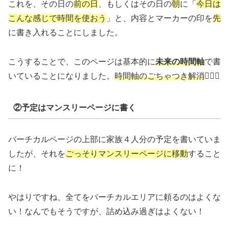
これを、その日の
前の日
、もしくはその日の
朝
に「
今日は
こんな感じで時間を使おう
」と、内容とマーカーの印を
先
に書き入れることにしました。
こうすることで、このページは基本的に
未来の時間軸
で書
いていることになりました。
時間軸のごちゃつき解消
🙆🏻‍♀️
②予定はマンスリーページに書く
バーチカルページの上部に家族４人分の予定を書いていま
したが、それを
ごっそりマンスリーページに移動
すること
に！
やはりですね、全てをバーチカルエリアに頼るのはよくな
い！なんでもそうですが、詰め込み過ぎはよくない！