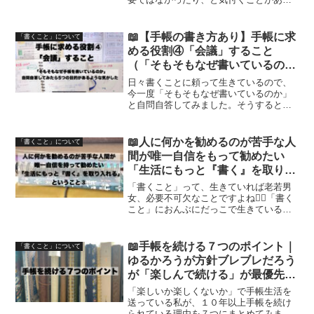
ます。それらを無視せず引き算すること
も大切ですね！
📖【手帳の書き方あり】手帳に求
「書くこと」について
める役割④「会議」すること
（「そもそもなぜ書いているの
か」自問自答してみたら５つの目
日々書くことに頼って生きているので、
的があるような気がした）【文具
今一度「そもそもなぜ書いているのか」
と自問自答してみました。そうすると、
沼に浸かるなんとなく専業主婦の
５つの役割を果たしてもらうために書い
手帳生活】
ているような気がしました。手帳の書き
方とともに、１つずつご紹介いたします
📖人に何かを勧めるのが苦手な人
「書くこと」について
✍🏻
間が唯一自信をもって勧めたい
「生活にもっと『書く』を取り入
れる」ということ③（なんでそん
「書くこと」って、生きていれば老若男
なに『書く』を推すのか？4つの
女、必要不可欠なことですよね✍🏻「書く
こと」におんぶにだっこで生きている私
理由）【手帳・文具沼に浸かるな
が「どんな手段でもいいから毎日皆さん
んとなく専業主婦の手帳生活】
書いてみてほしいなあ」というお話をつ
らつらと書きました。
📖手帳を続ける７つのポイント｜
「書くこと」について
ゆるかろうが方針ブレブレだろう
が「楽しんで続ける」が最優先
【文具沼に浸かるなんとなく専業
「楽しいか楽しくないか」で手帳生活を
主婦の手帳生活】
送っている私が、１０年以上手帳を続け
られている理由を７つにまとめてみまし