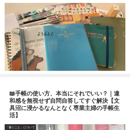
📖手帳の使い方、本当にそれでいい？｜違
和感を無視せず自問自答してすぐ解決【文
具沼に浸かるなんとなく専業主婦の手帳生
活】
「書くこと」について