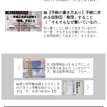
た。そうなれるまで紆余曲折もたくさん
ありましたので、経験談も交えつつ、皆
さんの手帳生活が楽しくなるお手伝いが
📖【手帳の書き方あり】手帳に求
「書くこと」について
出来れば喜びです🍀
める役割⑤「整理」すること
（「そもそもなぜ書いているの
か」自問自答してみたら５つの目
日々書くことに頼って生きているので、
的があるような気がした）【文具
今一度「そもそもなぜ書いているのか」
と自問自答してみました。そうすると、
沼に浸かるなんとなく専業主婦の
５つの役割を果たしてもらうために書い
手帳生活】
ているような気がしました。手帳の書き
方とともに、１つずつご紹介いたします
✍🏻
🛒【使用例あり】セリアにこん
な文具もあるんだ（ふせんケー
ス、寝る前専用日記、フリーバ
ーチカルノートなど）【文具沼
に浸かるなんとなく専業主婦の
購入品紹介】
📖第１回手帳会議２０２５｜今
のスタメン手帳を総ざらい｜ま
ずは「今」を見つめる👀【文具
沼に浸かるなんとなく専業主婦
の手帳生活】