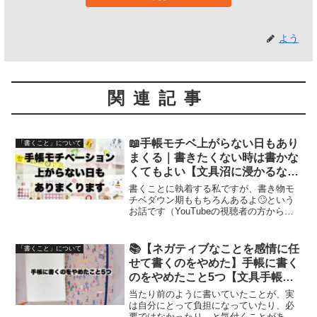
よう
関連記事
📖手帳モチベ上がらない日もあり
「書くこと」について
まくる｜書きたくない時は書かな
くてもよい【文具沼に浸かるなん
となく専業主婦の手帳生活】
書くことに執着する私ですが、書き物モ
チベダウン期ももちろんあるよ🙄という
お話です（YouTubeの視聴者の方からい
ただいたご質問のお答えです💭）
📚【ネガティブなことを感情に任
「書くこと」について
せて書くのをやめた】手帳に書く
のをやめたこと5つ【文具手帳沼
に浸かるゆるゆる主婦の手帳生
当たり前のように書いていたことが、実
活】
は自分にとって負担になっていたり、必
要ではなかったり、と気付くことがあり