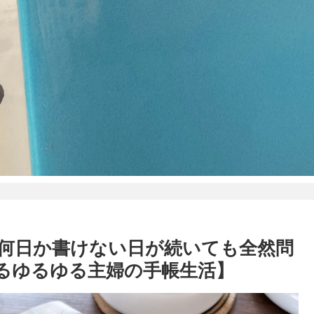
】何日か書けない日が続いても全然問
に浸かるゆるゆる主婦の手帳生活】