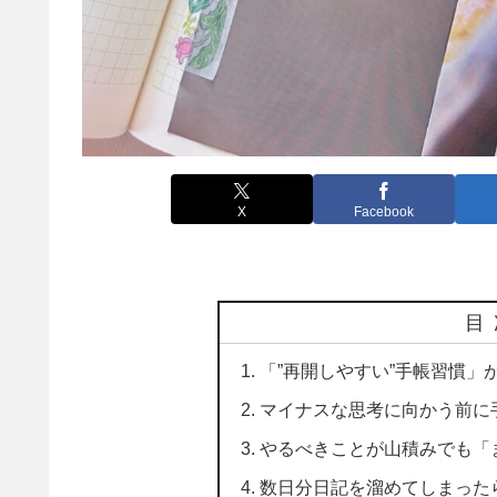
X
Facebook
目
「”再開しやすい”手帳習慣」
マイナスな思考に向かう前に
やるべきことが山積みでも「
数日分日記を溜めてしまった