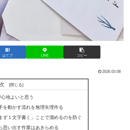
はてブ
LINE
コピー
2026.03.08
次
が心地よいと思う
手を動かす流れを無理矢理作る
まず１文字書く」ことで溜めるのを防ぐ
ら思い出す作業はあきらめる