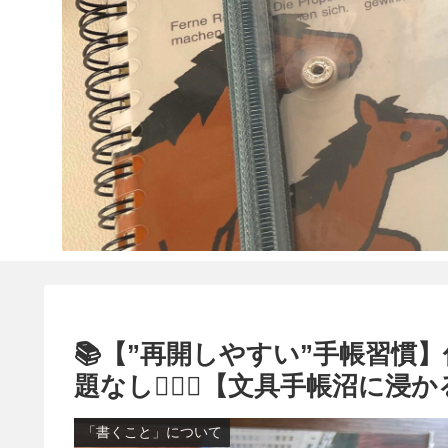
📚【”再開しやすい”手帳習慣
題なし🙆🏻‍♀️【文具手帳沼
「書くこと」について