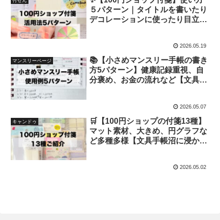
付せん
５パターン｜タイトルを書いたり
デコレーションに使ったり目立た
せたり【文具手帳沼に浸かるゆる
ゆる主婦の愛用文具】
2026.05.19
📚【小さめマンスリー手帳の書き
マンスリーページ
方5パターン】健康記録重視、自
分褒め、お金の流れなど【文具手
帳沼に浸かるゆるゆる主婦の手帳
生活】
2026.05.07
🛒【100円ショップの付箋13種】
キャンドゥ
マット素材、大きめ、円グラフな
ど多種多様【文具手帳沼に浸かる
ゆるゆる主婦の購入品紹介】
2026.05.02