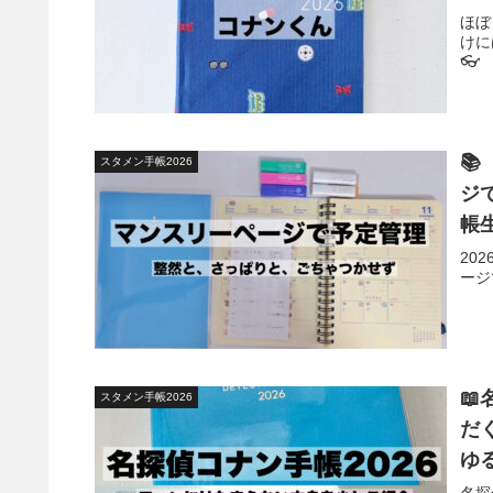
ほぼ
けに
👓

スタメン手帳2026
ジ
帳
20
ージ

スタメン手帳2026
だ
ゆ