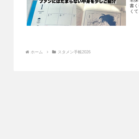
名探
書く
くて
ホーム
スタメン手帳2026