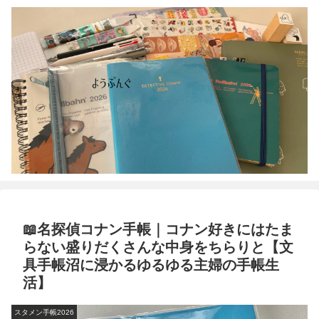
📖名探偵コナン手帳｜コナン好きにはたま
らない盛りだくさんな中身をちらりと【文
具手帳沼に浸かるゆるゆる主婦の手帳生
活】
スタメン手帳2026