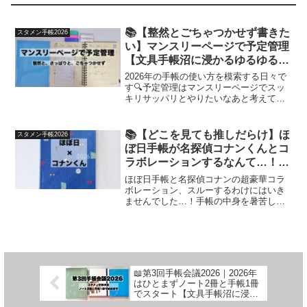
📚【整然とごちゃつかせず書きた
スタメン手帳2026
い】マンスリーページで予定管理
【文具手帳沼に浸かるゆるゆる主
婦の手帳生活】
2026年の手帳の使い方を模索する日々で
す🔍予定管理はマンスリーページでスッ
キリサッパリとやりたいなあと考えてい
ます！
📚【どこを見ても推しだらけ】ほ
スタメン手帳2026
ぼ日手帳が名探偵コナンくんとコ
ラボレーションするなんて…！
【文具手帳沼に浸かるゆるゆる主
ほぼ日手帳と名探偵コナンの超豪華コラ
婦の手帳生活】
ボレーション、スルーするわけにはいき
ませんでした…！手帳の中身を暑苦しく
ご紹介いたします👓
📖第3回手帳会議2026｜2026年
はひとまずノート2冊と手帳1冊
でスタート【文具手帳沼に浸か
るゆるゆる主婦の手帳生活】