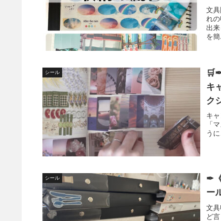
文具
れの
出来
を簡

シール
キ
ク
キャ
「マ
うに
✒
シール
ー
文具
ど言