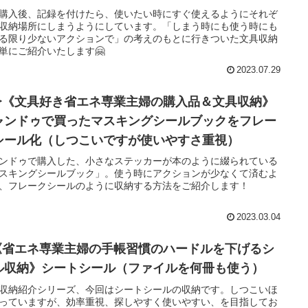
購入後、記録を付けたら、使いたい時にすぐ使えるようにそれぞ
収納場所にしまうようにしています。「しまう時にも使う時にも
る限り少ないアクションで」の考えのもとに行きついた文具収納
単にご紹介いたします🤗
2023.07.29
✒《文具好き省エネ専業主婦の購入品＆文具収納》
ャンドゥで買ったマスキングシールブックをフレー
シール化（しつこいですが使いやすさ重視）
ンドゥで購入した、小さなステッカーが本のように綴られている
スキングシールブック」。使う時にアクションが少なくて済むよ
、フレークシールのように収納する方法をご紹介します！
2023.03.04
《省エネ専業主婦の手帳習慣のハードルを下げるシ
ル収納》シートシール（ファイルを何冊も使う）
収納紹介シリーズ、今回はシートシールの収納です。しつこいほ
っていますが、効率重視、探しやすく使いやすい、を目指してお