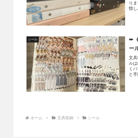
りま
惜し
✒
シール
ー
文具
ルは
くパ
と手
ホーム
文具収納
シール