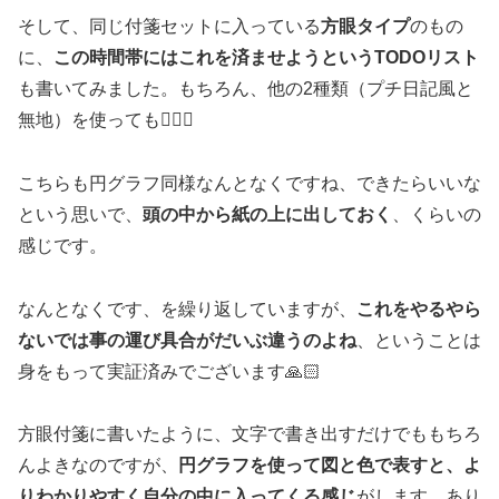
そして、同じ付箋セットに入っている
方眼タイプ
のもの
に、
この時間帯にはこれを済ませようというTODOリスト
も書いてみました。もちろん、他の2種類（プチ日記風と
無地）を使っても🙆🏻‍♀️
こちらも円グラフ同様なんとなくですね、できたらいいな
という思いで、
頭の中から紙の上に出しておく
、くらいの
感じです。
なんとなくです、を繰り返していますが、
これをやるやら
ないでは事の運び具合がだいぶ違うのよね
、ということは
身をもって実証済みでございます🙏🏻
方眼付箋に書いたように、文字で書き出すだけでももちろ
んよきなのですが、
円グラフを使って図と色で表すと、よ
りわかりやすく自分の中に入ってくる感じ
がします。あり