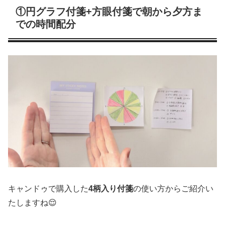
①円グラフ付箋+方眼付箋で朝から夕方ま
での時間配分
キャンドゥで購入した
4柄入り付箋
の使い方からご紹介い
たしますね😌