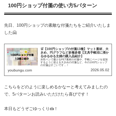
100円ショップ付箋の使い方5パターン
先日、100円ショップの素敵な付箋たちをご紹介いたしま
した🤗
🛒【100円ショップの付箋13種】マット素材、大
きめ、円グラフなど多種多様【文具手帳沼に浸か
るゆるゆる主婦の購入品紹介】
水性ペンで書けるPET素材の付箋や、手帳にページを追加
するように使える大きめの付箋など、今の100円ショップ
の付箋はすごいです…！
2026.05.02
youbungu.com
こちらをどのように楽しめるかなーと考えてみましたの
で、5パターンお読みいただけたら喜びです！
本日もどうぞごゆっくり🍰！