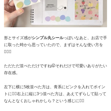
形とサイズ感が
シンプル丸シール
っぽいなあと、お店で手
に取った時から思っていたので、まずはそんな使い方を
🙆🏻‍♀️
ただただ並べただけですね🤭それだけで可愛いありがたい
存在感。
左下に横に5枚並べた方は、青系にピンクを入れてポイン
トに☝🏻右上に縦に3つ並べた方は、あえてずらして貼って
なんとなくおしゃれかしら？という感じに☝🏻