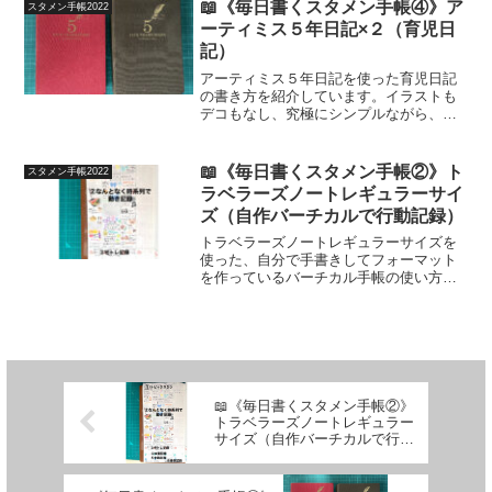
使い方です。
📖《毎日書くスタメン手帳④》ア
スタメン手帳2022
ーティミス５年日記×２（育児日
記）
アーティミス５年日記を使った育児日記
の書き方を紹介しています。イラストも
デコもなし、究極にシンプルながら、将
来の子どもたちや自分へ伝えたい思い出
や気持ちはしっかり残す育児日記です。
📖《毎日書くスタメン手帳②》ト
スタメン手帳2022
ラベラーズノートレギュラーサイ
ズ（自作バーチカルで行動記録）
トラベラーズノートレギュラーサイズを
使った、自分で手書きしてフォーマット
を作っているバーチカル手帳の使い方を
紹介しています。主婦でもバーチカルタ
イプを使ってみたい！それが自己肯定感
UPに繋がるならなおよし！と、ルールは
ほとんどないけれど、主婦のモチベーシ
ョンを上げられるバーチカル手帳の書き
方を紹介しています。
📖《毎日書くスタメン手帳②》
トラベラーズノートレギュラー
サイズ（自作バーチカルで行動
記録）