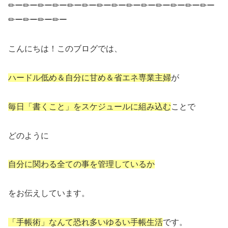
✏ー✏ー✏ー✏ー✏ー✏ー✏ー✏ー✏ー✏ー✏ー✏ー✏ー✏ー
✏ー✏ー✏ー✏ー
こんにちは！このブログでは、
ハードル低め＆自分に甘め＆省エネ専業主婦
が
毎日「書くこと」をスケジュールに組み込む
ことで
どのように
自分に関わる全ての事を管理しているか
をお伝えしています。
「手帳術」なんて恐れ多いゆるい手帳生活
です。