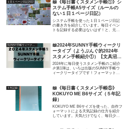
せ…！私にとってはベストお財布です！
📖《毎日書くスタメン手帳①》シ
１日１ページ日記2022
ステム手帳A5サイズ（ルールの
ない１日１ページ日記）
システム手帳を使った１日１ページ日記
の書き方を紹介しています。毎日イベン
トを記録する必要はないはず！と、元飽
き性＆三日坊主主婦が、限りなくルール
を少なくして、毎日無理なく続けられる
１日１ページ日記の続け方を綴っていま
📖2024年SUNNY手帳ウィークリ
SUNNY手帳ウィークリータイプ2024
す。
ータイプ（ようぶんぐ的2024年
スタメン手帳紹介①）【文具沼に
浸かるなんとなく専業主婦の手帳
2024年に毎日使うスタメン手帳のご紹介
生活】
🎉第1弾は、いろは出版のSUNNY手帳ウ
ィークリータイプです！フォーマットや
付属品を写真付きでご紹介します。私の
お気に入りポイントも交えながらのご紹
介です😌少しでも参考になりますよう
📖《毎日書くスタメン手帳⑤》
５年記録
に！
KOKUYO ME B6サイズ（５年記
録）
KOKUYO ME B6サイズを使った、自作フ
ォーマットによる天気記録の仕方を紹介
しています。天気だけでなく、毎日少し
ずつ記録したいことをいくつかまとめて
習慣化したい方にもおすすめなノートの