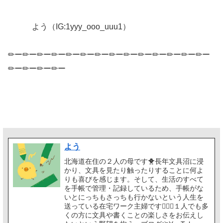
よう（IG:1yyy_ooo_uuu1）
✏ー✏ー✏ー✏ー✏ー✏ー✏ー✏ー✏ー✏ー✏ー✏ー✏ー✏ー
✏ー✏ー✏ー✏ー
よう
北海道在住の２人の母です🐥長年文具沼に浸
かり、文具を見たり触ったりすることに何よ
りも喜びを感じます。そして、生活のすべて
を手帳で管理・記録しているため、手帳がな
いとにっちもさっちも行かないという人生を
送っている在宅ワーク主婦です🙋🏻‍♀️１人でも多
くの方に文具や書くことの楽しさをお伝えし