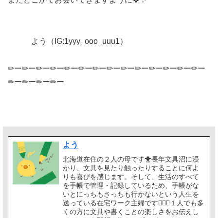
よう（IG:1yyy_ooo_uuu1）
✏ー✏ー✏ー✏ー✏ー✏ー✏ー✏ー✏ー✏ー✏ー✏ー✏ー✏ー
✏ー✏ー✏ー✏ー
よう
北海道在住の２人の母です🐥長年文具沼に浸
かり、文具を見たり触ったりすることに何よ
りも喜びを感じます。そして、生活のすべて
を手帳で管理・記録しているため、手帳がな
いとにっちもさっちも行かないという人生を
送っている在宅ワーク主婦です🙋🏻‍♀️１人でも多
くの方に文具や書くことの楽しさをお伝えし