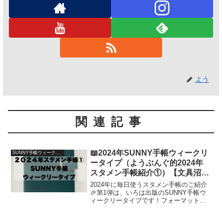
よう
関連記事
📖2024年SUNNY手帳ウィークリ
SUNNY手帳ウィークリータイプ2024
ータイプ（ようぶんぐ的2024年
スタメン手帳紹介①）【文具沼に
浸かるなんとなく専業主婦の手帳
2024年に毎日使うスタメン手帳のご紹介
生活】
🎉第1弾は、いろは出版のSUNNY手帳ウ
ィークリータイプです！フォーマットや
付属品を写真付きでご紹介します。私の
お気に入りポイントも交えながらのご紹