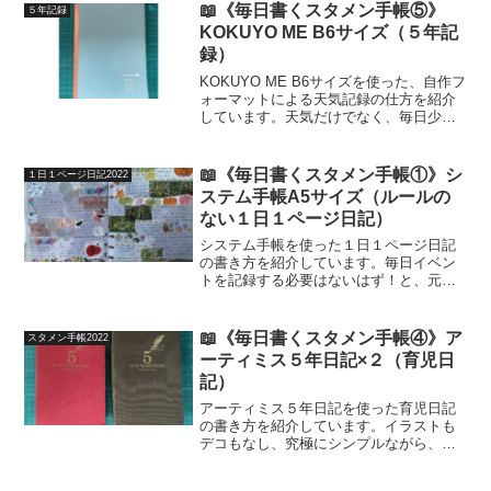
介です😌少しでも参考になりますよう
📖《毎日書くスタメン手帳⑤》
５年記録
に！
KOKUYO ME B6サイズ（５年記
録）
KOKUYO ME B6サイズを使った、自作フ
ォーマットによる天気記録の仕方を紹介
しています。天気だけでなく、毎日少し
ずつ記録したいことをいくつかまとめて
習慣化したい方にもおすすめなノートの
使い方です。
📖《毎日書くスタメン手帳①》シ
１日１ページ日記2022
ステム手帳A5サイズ（ルールの
ない１日１ページ日記）
システム手帳を使った１日１ページ日記
の書き方を紹介しています。毎日イベン
トを記録する必要はないはず！と、元飽
き性＆三日坊主主婦が、限りなくルール
を少なくして、毎日無理なく続けられる
１日１ページ日記の続け方を綴っていま
📖《毎日書くスタメン手帳④》ア
スタメン手帳2022
す。
ーティミス５年日記×２（育児日
記）
アーティミス５年日記を使った育児日記
の書き方を紹介しています。イラストも
デコもなし、究極にシンプルながら、将
来の子どもたちや自分へ伝えたい思い出
や気持ちはしっかり残す育児日記です。