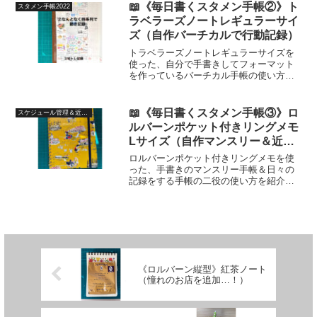
📖《毎日書くスタメン手帳②》ト
スタメン手帳2022
ラベラーズノートレギュラーサイ
ズ（自作バーチカルで行動記録）
トラベラーズノートレギュラーサイズを
使った、自分で手書きしてフォーマット
を作っているバーチカル手帳の使い方を
紹介しています。主婦でもバーチカルタ
イプを使ってみたい！それが自己肯定感
UPに繋がるならなおよし！と、ルールは
📖《毎日書くスタメン手帳③》ロ
スケジュール管理＆近況記録2022
ほとんどないけれど、主婦のモチベーシ
ルバーンポケット付きリングメモ
ョンを上げられるバーチカル手帳の書き
Lサイズ（自作マンスリー＆近況
方を紹介しています。
記録）
ロルバーンポケット付きリングメモを使
った、手書きのマンスリー手帳＆日々の
記録をする手帳の二役の使い方を紹介し
ています。お気に入りのノートをフリー
部分が多いマンスリー手帳に変身させ
て、好きなものが手元にある喜びを感じ
られるように！
《ロルバーン縦型》紅茶ノート
（憧れのお店を追加…！）