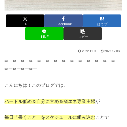
X
Facebook
はてブ
LINE
コピー
2022.11.05
2022.12.03
✏ー✏ー✏ー✏ー✏ー✏ー✏ー✏ー✏ー✏ー✏ー✏ー✏ー✏ー
✏ー✏ー✏ー✏ー
こんにちは！このブログでは、
ハードル低め＆自分に甘め＆省エネ専業主婦
が
毎日「書くこと」をスケジュールに組み込む
ことで