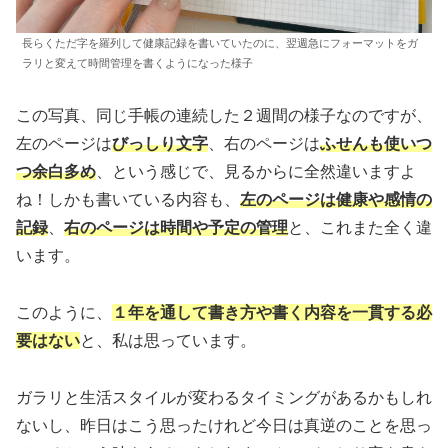
長らくただ字を羅列して健康記録を書いていたのに、翌週急にフォーマットをガ
ラリと変えて時間管理を書くようになった様子
この写真、同じ手帳の連続した２週間の様子なのですが、
左のページは
びっしり文字
、右のページは
ふせんも使いつ
つ余白多め
、という感じで、見るからに全然違いますよ
ね！しかも書いている内容も、
左のページは健康や感情の
記録
、
右のページは時間や予定の管理
と、これまた全く違
います。
このように、
１年を通して書き方や書く内容を一貫する必
要はない
と、私は思っています。
ガラリと生活スタイルが変わるタイミングがあるかもしれ
ないし、昨日はこう思ったけれど今日は真逆のことを思っ