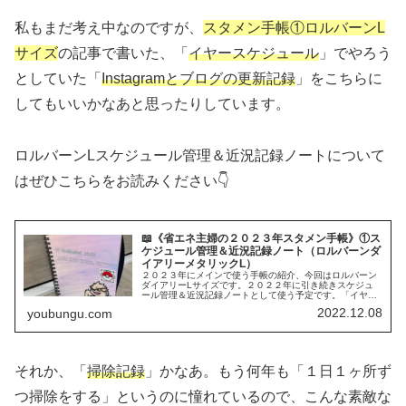
私もまだ考え中なのですが、
スタメン手帳①ロルバーンL
サイズ
の記事で書いた、「
イヤースケジュール
」でやろう
としていた「
Instagramとブログの更新記録
」をこちらに
してもいいかなあと思ったりしています。
ロルバーンLスケジュール管理＆近況記録ノートについて
はぜひこちらをお読みください👇
📖《省エネ主婦の２０２３年スタメン手帳》①ス
ケジュール管理＆近況記録ノート（ロルバーンダ
イアリーメタリックL）
２０２３年にメインで使う手帳の紹介、今回はロルバーン
ダイアリーLサイズです。２０２２年に引き続きスケジュ
ール管理＆近況記録ノートとして使う予定です。「イヤー
スケジュール」のページも有意義に使いたいなあと考えて
2022.12.08
youbungu.com
います。
それか、「
掃除記録
」かなあ。もう何年も「１日１ヶ所ず
つ掃除をする」というのに憧れているので、こんな素敵な