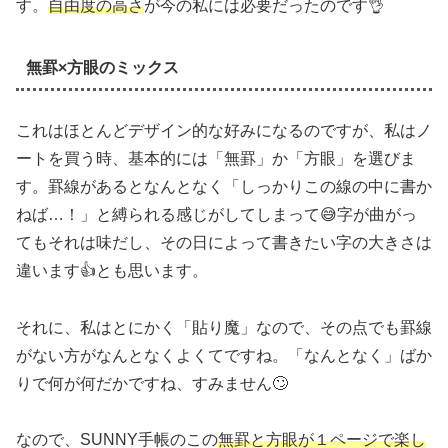
す。
自由度の高さ
が今の私には必要だったのです👌
無罫×方眼のミックス
これはほとんどデザイン的な好みになるのですが、私はノ
ートを買う時、基本的には「無罫」か「方眼」を選びま
す。罫線があるとなんとなく「しっかりこの線の中に書か
ねば…！」と縛られる感じがしてしまって😅字が曲がっ
てもそれは味だし、その日によって書きたい字の大きさは
違います👍とも思います。
それに、私はとにかく「貼り魔」なので、その点でも罫線
がない方がなんとなくよくてですね。「なんとなく」ばか
りで何が何だかですね、すみません🙄
なので、SUNNY手帳のこの
無罫と方眼が１ページで楽し