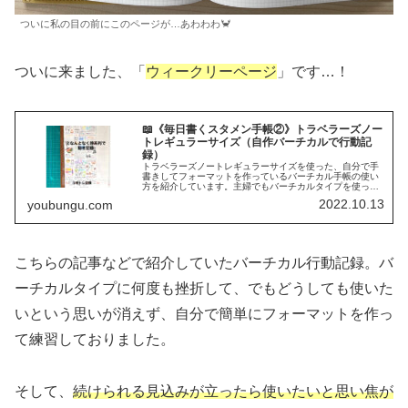
ついに私の目の前にこのページが…あわわわ🦀
ついに来ました、「
ウィークリーページ
」です…！
📖《毎日書くスタメン手帳②》トラベラーズノー
トレギュラーサイズ（自作バーチカルで行動記
録）
トラベラーズノートレギュラーサイズを使った、自分で手
書きしてフォーマットを作っているバーチカル手帳の使い
方を紹介しています。主婦でもバーチカルタイプを使って
みたい！それが自己肯定感UPに繋がるならなおよし！と、
2022.10.13
youbungu.com
ルールはほとんどないけれど、主婦のモチベーションを上
げられるバーチカル手帳の書き方を紹介しています。
こちらの記事などで紹介していたバーチカル行動記録。バ
ーチカルタイプに何度も挫折して、でもどうしても使いた
いという思いが消えず、自分で簡単にフォーマットを作っ
て練習しておりました。
そして、
続けられる見込みが立ったら使いたいと思い焦が