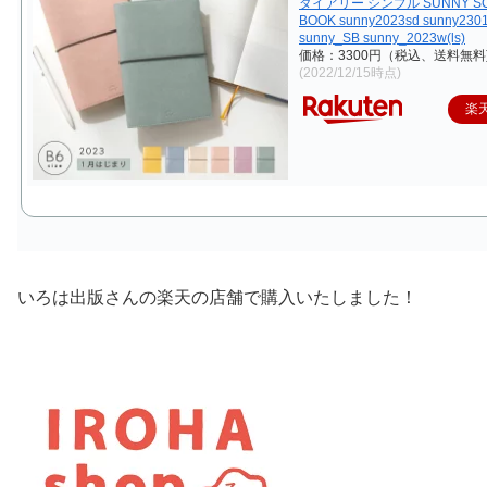
ダイアリー シンプル SUNNY SC
BOOK sunny2023sd sunny2301
sunny_SB sunny_2023w(ls)
価格：3300円（税込、送料無料
(2022/12/15時点)
楽
いろは出版さんの楽天の店舗で購入いたしました！