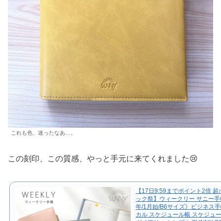
これも色、迷ったなあ…。
この刻印、この質感、やっと手元に来てくれました😢
【17日9:59までポイント2倍 
ック祭】ウィークリー サニー手帳
年/1月始/B6サイズ》ビジネス手
カル スケジュール帳 スケジュ