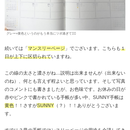
グレー×黄色というのがもう本当にツボ過ぎて🤦‍♀️
続いては「
マンスリーページ
」でございます。こちらも
１
日が上下に区切られて
いますね。
この線の太さと濃さがね…説明は出来ませんが（出来ない
のね）、何とも言えず程よいと思っています。そして写真
のコメントにも書きましたが、お色味です。お休みの日が
赤やピンクで書かれている手帳が多い中、SUNNY手帳は
黄色
！！さすが
SUNNY
（？）！！ありがとうございま
す。