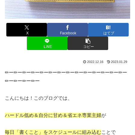
X
Facebook
はてブ
LINE
コピー
2022.12.16
2023.01.29
✏ー✏ー✏ー✏ー✏ー✏ー✏ー✏ー✏ー✏ー✏ー✏ー✏ー✏ー
✏ー✏ー✏ー✏ー
こんにちは！このブログでは、
ハードル低め＆自分に甘め＆省エネ専業主婦
が
毎日「書くこと」をスケジュールに組み込む
ことで