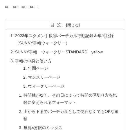
✏ー✏ー✏ー✏ー
目次
2023年スタメン手帳④バーチカル行動記録＆年間記録
（SUNNY手帳ウィークリー）
SUNNY手帳 ウィークリーSTANDARD yellow
手帳の中身と使い方
年間ページ
マンスリーページ
ウィークリーページ
時間軸がなく、その日によって時間の区切り方を気
軽に変えられるフォーマット
上から下までバーチカルとして使わなくてもOKな縦
軸
無罫×方眼のミックス