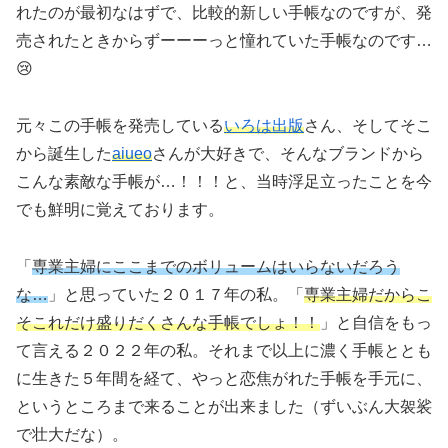
れたのが最初なはずで、比較的新しい手帳なのですが、発
売されたときからずーーーっと憧れていた手帳なのです…
😢
元々この手帳を発売している
いろは出版
さん、そしてそこ
から誕生した
aiueo
さんが大好きで、そんなブランドから
こんな素敵な手帳が…！！！と、当時浮足立ったことを今
でも鮮明に覚えております。
「
専業主婦にここまでのボリュームはいらないだろう
な…
」と思っていた２０１７年の私。「
専業主婦だからこ
そこれだけ盛りだくさんな手帳でしょ！！
」と自信をもっ
て言える２０２２年の私。それまで以上に濃く手帳ととも
に生きた５年間を経て、やっと恋焦がれた手帳を手元に、
というところまで来ることが出来ました（ずいぶん大袈裟
で壮大だな）。