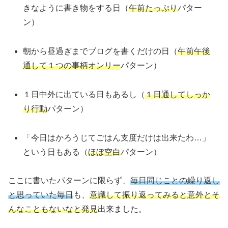
きなように書き物をする日（
午前たっぷり
パター
ン）
朝から昼過ぎまでブログを書くだけの日（
午前午後
通して１つの事柄オンリー
パターン）
１日中外に出ている日もあるし（
１日通してしっか
り行動
パターン）
「今日はかろうじてごはん支度だけは出来たわ…」
という日もある（
ほぼ空白
パターン）
ここに書いたパターンに限らず、
毎日同じことの繰り返し
と思っていた毎日
も、
意識して振り返ってみると意外とそ
んなこともないなと発見
出来ました。