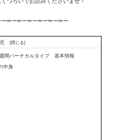
んくつろいでお読みくださいませ！
✏ー✏ー✏ー✏ー✏ー✏ー✏ー
次
手帳週間バーチカルタイプ 基本情報
の中身