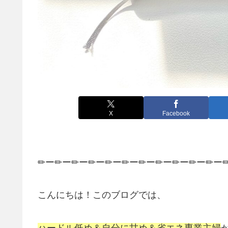
X
Facebook
✏ー✏ー✏ー✏ー✏ー✏ー✏ー✏ー✏ー✏ー✏ー
こんにちは！このブログでは、
ハードル低め＆自分に甘め＆省エネ専業主婦