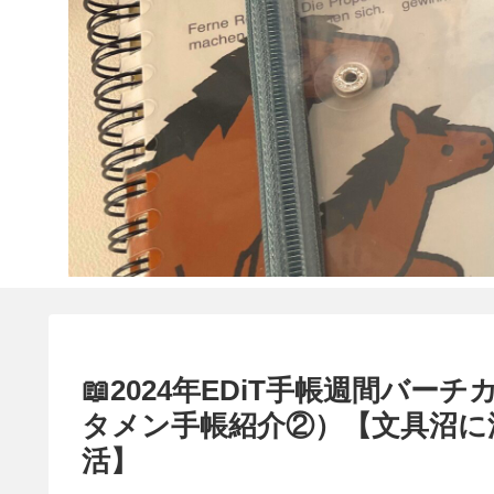
📖2024年EDiT手帳週間バー
タメン手帳紹介②）【文具沼に
活】