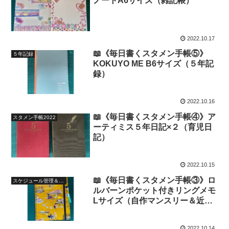
ノートA6サイズ（雑記帳）
2022.10.17
📖《毎日書くスタメン手帳⑤》
５年記録
KOKUYO ME B6サイズ（５年記
録）
2022.10.16
📖《毎日書くスタメン手帳④》ア
スタメン手帳2022
ーティミス５年日記×２（育児日
記）
2022.10.15
📖《毎日書くスタメン手帳③》ロ
スケジュール管理＆近況記録2022
ルバーンポケット付きリングメモ
Lサイズ（自作マンスリー＆近況
記録）
2022.10.14