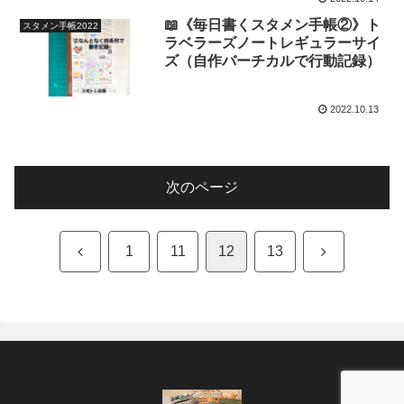
📖《毎日書くスタメン手帳②》ト
スタメン手帳2022
ラベラーズノートレギュラーサイ
ズ（自作バーチカルで行動記録）
2022.10.13
次のページ
前
次
1
11
12
13
へ
へ