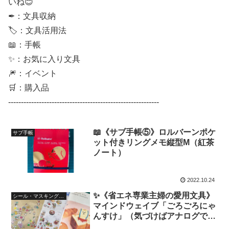
いね😊
✒：文具収納
🏷：文具活用法
📖：手帳
✨：お気に入り文具
🎆：イベント
🛒：購入品
-----------------------------------------------------------
📖《サブ手帳⑤》ロルバーンポケ
サブ手帳
ット付きリングメモ縦型M（紅茶
ノート）
2022.10.24
✨《省エネ専業主婦の愛用文具》
シール・マスキングテープ
マインドウェイブ「ごろごろにゃ
んすけ」（気づけばアナログでも
デジタルでもお世話になってい