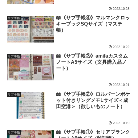
た）
2022.10.23
📖《サブ手帳④》マルマンクロッ
サブ手帳
キーブックSQサイズ（マステ
帳）
2022.10.22
📖《サブ手帳③》amifaカスタム
サブ手帳
ノートA5サイズ（文具購入品ノ
ート）
2022.10.21
📖《サブ手帳②》ロルバーンポケ
サブ手帳
ット付きリングメモLサイズ＜成
田空港＞（欲しいものノート）
2022.10.19
📖《サブ手帳①》セリアブランク
サブ手帳