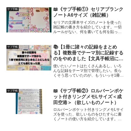
もちろん、子どもとの待ち時間にも役に
立つ雑記帳です。
📖《サブ手帳①》セリアブランク
サブ手帳
ノートA6サイズ（雑記帳）
セリアの文庫本サイズのノートを使った
雑記帳の書き方を紹介しています。一切
ルールがない、何を書いても何を貼って
もいいノートを一冊作っておくと、より
穏やかな手帳生活を送ることが出来ま
す！
📚【1冊に諸々の記録をまとめ
サブ手帳
る】複数冊でテーマ別に記録する
のをやめました【文具手帳沼に浸
かるゆるゆる主婦の手帳生活】
使いたいノートはたくさんあるし、いろ
んな記録をテーマ別で管理したい。長ら
くそう思っていたのが、もういっそ1冊に
時系列でまとめちゃおうとなった2025年
夏です🍉
📖《サブ手帳②》ロルバーンポケ
サブ手帳
ット付きリングメモLサイズ＜成
田空港＞（欲しいものノート）
ロルバーンポケット付きリングメモLサイ
ズを使った、欲しいものをひたすらに書
くノートの使い方を紹介しています。出
来る事なら同じものでも最安で購入した
い…！という思いが前面に出ている欲し