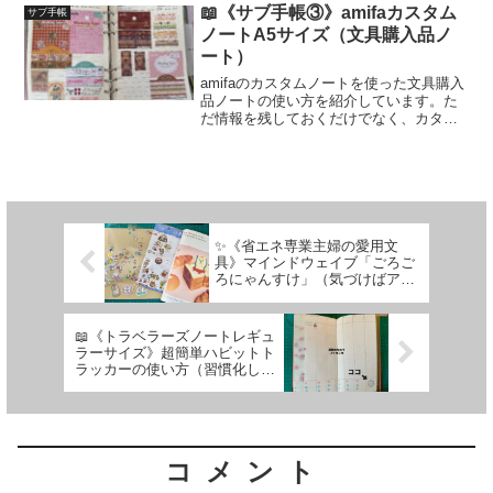
いものノートです。比較結果を書いてお
📖《サブ手帳③》amifaカスタム
サブ手帳
くことで、いざ買う時にスムーズに動け
ノートA5サイズ（文具購入品ノ
ますよね！
ート）
amifaのカスタムノートを使った文具購入
品ノートの使い方を紹介しています。た
だ情報を残しておくだけでなく、カタロ
グのようにお気に入りばかりを並べる、
コレクションノートでもある購入品ノー
トです！
✨《省エネ専業主婦の愛用文
具》マインドウェイブ「ごろご
ろにゃんすけ」（気づけばアナ
ログでもデジタルでもお世話に
なっていた）
📖《トラベラーズノートレギュ
ラーサイズ》超簡単ハビットト
ラッカーの使い方（習慣化した
いことを１つずつピックアップ
して自己肯定感アップも図る）
コメント