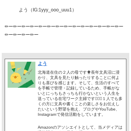
よう（IG:1yyy_ooo_uuu1）
✏ー✏ー✏ー✏ー✏ー✏ー✏ー✏ー✏ー✏ー✏ー✏ー✏ー✏ー
✏ー✏ー✏ー✏ー
よう
北海道在住の２人の母です🐥長年文具沼に浸
かり、文具を見たり触ったりすることに何よ
りも喜びを感じます。そして、生活のすべて
を手帳で管理・記録しているため、手帳がな
いとにっちもさっちも行かないという人生を
送っている在宅ワーク主婦です🙋🏻‍♀️１人でも多
くの方に文具や書くことの楽しさをお伝えし
たいという野望を抱え、ブログやYouTube、
Instagramで発信活動をしています。
Amazonのアソシエイトとして、当メディアは