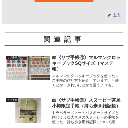
よう
関連記事
📖《サブ手帳④》マルマンクロッ
サブ手帳
キーブックSQサイズ（マステ
帳）
マルマンのクロッキーブックを使ったマ
ス手帳の作り方を紹介しています。可愛
くとか、きれいにとかと言うよりも、自
分が欲しい情報を最低限記録するタイプ
のマステ帳です。実用性重視のマステ帳
を作りたい方におすすめです！
📖《サブ手帳⑥》スヌーピー茶屋
サブ手帳
小樽限定手帳（持ち歩き雑記帳）
トラベラーズノートパスポートサイズと
同じような大きさのスヌーピーの手帳を
使った、持ち歩き用雑記帳について紹介
しています。さっとメモを取りたい時は