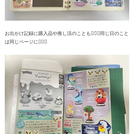
お出かけ記録に購入品や推し活のことも🙆🏻‍♀️同じ日のこと
は同じページに🙆🏻‍♀️