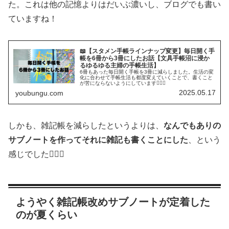
た。これは他の記憶よりはだいぶ濃いし、ブログでも書い
ていますね！
📖【スタメン手帳ラインナップ変更】毎日開く手
帳を6冊から3冊にしたお話【文具手帳沼に浸か
るゆるゆる主婦の手帳生活】
6冊もあった毎日開く手帳を3冊に減らしました。生活の変
化に合わせて手帳生活も都度変えていくことで、書くこと
が苦にならないようにしています🙆🏻‍♀️
2025.05.17
youbungu.com
しかも、雑記帳を減らしたというよりは、
なんでもありの
サブノートを作ってそれに雑記も書くことにした
、という
感じでした🙆🏻‍♀️
ようやく雑記帳改めサブノートが定着した
のが夏くらい