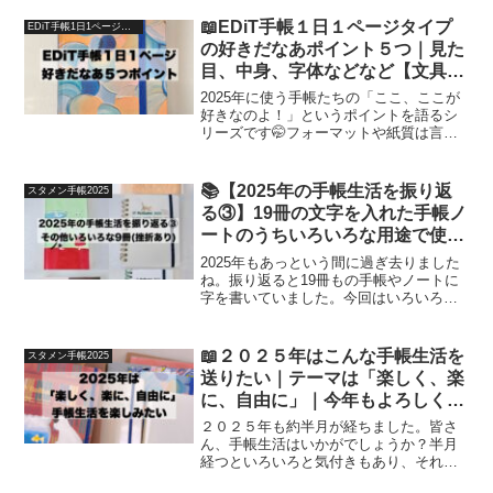
📖EDiT手帳１日１ページタイプ
EDiT手帳1日1ページタイプ
の好きだなあポイント５つ｜見た
目、中身、字体などなど【文具沼
に浸かるなんとなく専業主婦の手
2025年に使う手帳たちの「ここ、ここが
帳生活】
好きなのよ！」というポイントを語るシ
リーズです🤭フォーマットや紙質は言う
までもないので、より細かい、より「そ
こ？」というポイントをお伝えして参り
ます！
📚【2025年の手帳生活を振り返
スタメン手帳2025
る③】19冊の文字を入れた手帳ノ
ートのうちいろいろな用途で使っ
ていた9冊【文具手帳沼に浸かる
2025年もあっという間に過ぎ去りました
ゆるゆる主婦の手帳生活】
ね。振り返ると19冊もの手帳やノートに
字を書いていました。今回はいろいろな
用途で使っていた9冊をご紹介いたしいま
す！
📖２０２５年はこんな手帳生活を
スタメン手帳2025
送りたい｜テーマは「楽しく、楽
に、自由に」｜今年もよろしくお
願いいたします🐣【文具沼に浸か
２０２５年も約半月が経ちました。皆さ
るなんとなく専業主婦の手帳生
ん、手帳生活はいかがでしょうか？半月
経つといろいろと気付きもあり、それを
活】
つらつらと書かせていただきました✍🏻