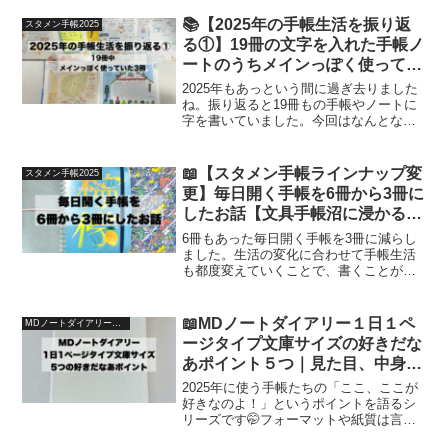
📚【2025年の手帳生活を振り返
スタメン手帳2025
る①】19冊の文字を入れた手帳ノ
ートのうちメインっぽく使ってい
た3冊【文具手帳沼に浸かるゆる
2025年もあっという間に過ぎ去りました
ゆる主婦の手帳生活】
ね。振り返ると19冊もの手帳やノートに
字を書いていました。今回はなんとなく
メイン手帳として使っていた3冊をご紹介
いたしいます！
📖【スタメン手帳ラインナップ変
スタメン手帳2025
更】毎日開く手帳を6冊から3冊に
したお話【文具手帳沼に浸かるゆ
るゆる主婦の手帳生活】
6冊もあった毎日開く手帳を3冊に減らし
ました。生活の変化に合わせて手帳生活
も都度変えていくことで、書くことが苦
にならないようにしています🙆🏻‍♀️
📖MDノートダイアリー１日１ペ
MDノートダイアリー１日１ページタイプ文庫サイズ
ージタイプ文庫サイズの好きだな
あポイント５つ｜見た目、中身、
字体などなど【文具沼に浸かるな
2025年に使う手帳たちの「ここ、ここが
んとなく専業主婦の手帳生活】
好きなのよ！」というポイントを語るシ
リーズです🤭フォーマットや紙質は言う
までもないので、より細かい、より「そ