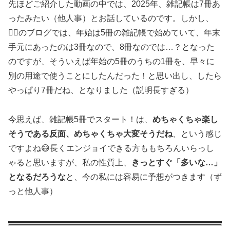
先ほどご紹介した動画の中では、2025年、雑記帳は7冊あ
ったみたい（他人事）とお話しているのです。しかし、
👆🏻のブログでは、年始は5冊の雑記帳で始めていて、年末
手元にあったのは3冊なので、8冊なのでは…？となった
のですが、そういえば年始の5冊のうちの1冊を、早々に
別の用途で使うことにしたんだった！と思い出し、したら
やっぱり7冊だね、となりました（説明長すぎる）
今思えば、雑記帳5冊でスタート！は、
めちゃくちゃ楽し
そうである反面、めちゃくちゃ大変そうだね
、という感じ
ですよね😅長くエンジョイできる方ももちろんいらっし
ゃると思いますが、私の性質上、
きっとすぐ「多いな…」
となるだろうな
と、今の私には容易に予想がつきます（ず
っと他人事）