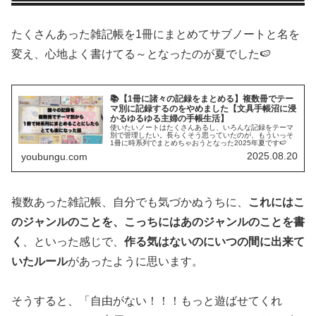
たくさんあった雑記帳を1冊にまとめてサブノートと名を
変え、心地よく書けてる～となったのが夏でした🍉
📚【1冊に諸々の記録をまとめる】複数冊でテー
マ別に記録するのをやめました【文具手帳沼に浸
かるゆるゆる主婦の手帳生活】
使いたいノートはたくさんあるし、いろんな記録をテーマ
別で管理したい。長らくそう思っていたのが、もういっそ
1冊に時系列でまとめちゃおうとなった2025年夏です🍉
2025.08.20
youbungu.com
複数あった雑記帳、自分でも気づかぬうちに、
これにはこ
のジャンルのことを、こっちにはあのジャンルのことを書
く
、といった感じで、
作る気はないのにいつの間に出来て
いたルール
があったように思います。
そうすると、「自由がない！！！もっと遊ばせてくれ