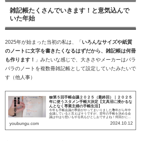
雑記帳たくさんでいきます！と意気込んで
いた年始
2025年が始まった当初の私は、「
いろんなサイズや紙質
のノートに文字を書きたくなるはずだから、雑記帳は何冊
も作ります！
」みたいな感じで、大きさやメーカーはバラ
バラのノートを複数冊雑記帳として設定していたみたいで
す（他人事）
📖第５回手帳会議２０２５（最終回）｜２０２５
年に使うスタメン手帳大決定【文具沼に浸かるな
んとなく専業主婦の手帳生活】
今年も手帳会議の季節がやってまいりました📚年がら年中
会議していると言えばそうですが、翌年の手帳を決める会
議はやはり想いもやる気もひとしおですよね！何回かに分
けて、ようぶんぐ的手帳会議をお伝えいたします。参考に
2024.10.12
youbungu.com
していただけたら喜びです🍀