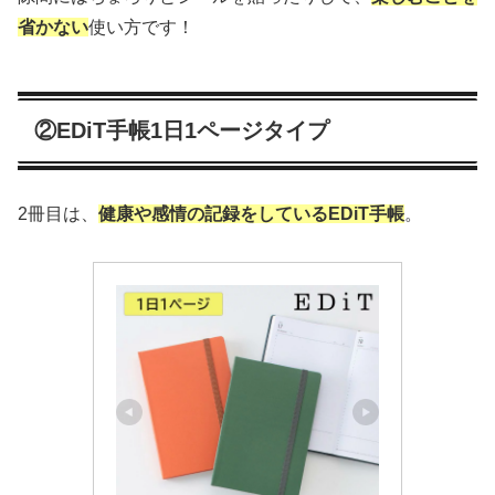
省かない
使い方です！
②EDiT手帳1日1ページタイプ
2冊目は、
健康や感情の記録をしているEDiT手帳
。