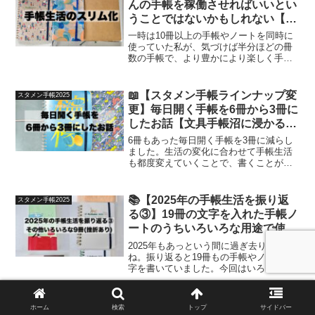
んの手帳を稼働させればいいとい
うことではないかもしれない【文
具手帳沼に浸かるゆるゆる主婦の
一時は10冊以上の手帳やノートを同時に
手帳生活】
使っていた私が、気づけば半分ほどの冊
数の手帳で、より豊かにより楽しく手帳
生活を送れるようになっていました。そ
んな6ヶ月の手帳生活をなんとなくまとめ
てみました。
📖【スタメン手帳ラインナップ変
スタメン手帳2025
更】毎日開く手帳を6冊から3冊に
したお話【文具手帳沼に浸かるゆ
るゆる主婦の手帳生活】
6冊もあった毎日開く手帳を3冊に減らし
ました。生活の変化に合わせて手帳生活
も都度変えていくことで、書くことが苦
にならないようにしています🙆🏻‍♀️
📚【2025年の手帳生活を振り返
スタメン手帳2025
る③】19冊の文字を入れた手帳ノ
ートのうちいろいろな用途で使っ
ていた9冊【文具手帳沼に浸かる
2025年もあっという間に過ぎ去りました
ゆるゆる主婦の手帳生活】
ね。振り返ると19冊もの手帳やノートに
字を書いていました。今回はいろいろな
用途で使っていた9冊をご紹介いたしいま
す！
ホーム
検索
トップ
サイドバー