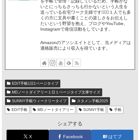
を手帳で管理・記録しているため、手帳がな
いとにっちもさっちも行かないという人生を
送っている在宅ワーク主婦です🙋🏻‍♀️１人でも多
くの方に文具や書くことの楽しさをお伝えし
たいという野望を抱え、ブログやYouTube、
Instagramで発信活動をしています。
Amazonのアソシエイトとして、当メディアは
適格販売により収入を得ています。
EDiT手帳1日1ページタイプ
MDノートダイアリー１日１ページタイプ文庫サイズ
SUNNY手帳ウィークリータイプ
スタメン手帳2025
EDiT手帳
MDノートダイアリー
SUNNY手帳
手帳
シェアする
X
Facebook
はてブ