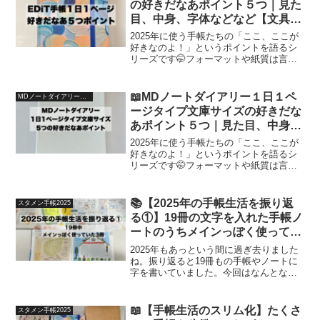
の好きだなあポイント５つ｜見た
目、中身、字体などなど【文具沼
に浸かるなんとなく専業主婦の手
2025年に使う手帳たちの「ここ、ここが
帳生活】
好きなのよ！」というポイントを語るシ
リーズです🤭フォーマットや紙質は言う
までもないので、より細かい、より「そ
こ？」というポイントをお伝えして参り
ます！
📖MDノートダイアリー１日１ペ
MDノートダイアリー１日１ページタイプ文庫サイズ
ージタイプ文庫サイズの好きだな
あポイント５つ｜見た目、中身、
字体などなど【文具沼に浸かるな
2025年に使う手帳たちの「ここ、ここが
んとなく専業主婦の手帳生活】
好きなのよ！」というポイントを語るシ
リーズです🤭フォーマットや紙質は言う
までもないので、より細かい、より「そ
こ？」というポイントをお伝えして参り
ます！
📚【2025年の手帳生活を振り返
スタメン手帳2025
る①】19冊の文字を入れた手帳ノ
ートのうちメインっぽく使ってい
た3冊【文具手帳沼に浸かるゆる
2025年もあっという間に過ぎ去りました
ゆる主婦の手帳生活】
ね。振り返ると19冊もの手帳やノートに
字を書いていました。今回はなんとなく
メイン手帳として使っていた3冊をご紹介
いたしいます！
📖【手帳生活のスリム化】たくさ
スタメン手帳2025