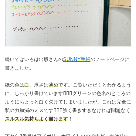
続いてはいろは出版さんの
SUNNY手帳
のノートページに
書きました。
紙の色は
白
、厚さは
薄め
です。ご覧いただくとわかるよう
に、しっかり書けています🙆🏻‍♀️グリーンの色名のところの
ようにちょっと白く欠けてしまいましたが、これは完全に
私の力加減のミスです🙇🏻‍♀️強く書きすぎなければ問題なく
スルスル気持ちよく書けます
！