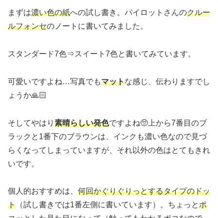
まずは
濃い色の紙
への試し書き。パイロットさんの
クルー
ルフォンセ
のノートに書いてみました。
スタンダード7色⇒スイート7色と書いてみています。
可愛いですよね…写真でも
マット
な感じ、伝わりますでし
ょうか🙏🏻
そしてやはり
素晴らしい発色
ですよね🥺上から7番目のブ
ラックと1番下のブラウンは、インクも濃い色なので見づ
らくなってしまっていますが、それ以外の色はとてもきれ
いです。
個人的おすすめは、
何回かぐりぐりっとするタイプのドッ
ト
（試し書きでは1番左側に書いています）。ちょっと
ポ