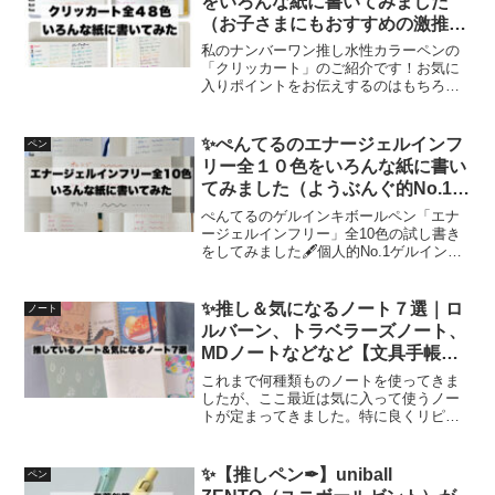
をいろんな紙に書いてみました
（お子さまにもおすすめの激推し
水性カラーペン）《文具沼に浸か
私のナンバーワン推し水性カラーペンの
るなんとなく専業主婦の愛用文
「クリッカート」のご紹介です！お気に
入りポイントをお伝えするのはもちろ
具》
ん、この紙にはこんな感じに書けるよ、
という比較結果もお見せいたします。ぜ
ひ参考にしてくださいね🤗
✨ぺんてるのエナージェルインフ
ペン
リー全１０色をいろんな紙に書い
てみました（ようぶんぐ的No.1ゲ
ルインキボールペン）《文具沼に
ぺんてるのゲルインキボールペン「エナ
浸かるなんとなく専業主婦の愛用
ージェルインフリー」全10色の試し書き
をしてみました🖋個人的No.1ゲルインキ
文具》
ボールペンであるエナージェルインフリ
ー。参考にしていただけたら幸せです🍀
✨推し＆気になるノート７選｜ロ
ノート
ルバーン、トラベラーズノート、
MDノートなどなど【文具手帳沼
に浸かるゆるゆる主婦の手帳生
これまで何種類ものノートを使ってきま
活】
したが、ここ最近は気に入って使うノー
トが定まってきました。特に良くリピー
トしているノートを5種類と、気になって
いた新たに使うノートを2種類ご紹介いた
します📚
✨【推しペン✒】uniball
ペン