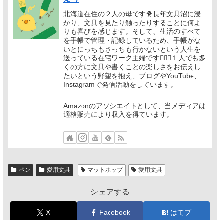
北海道在住の２人の母です🐥長年文具沼に浸
かり、文具を見たり触ったりすることに何よ
りも喜びを感じます。そして、生活のすべて
を手帳で管理・記録しているため、手帳がな
いとにっちもさっちも行かないという人生を
送っている在宅ワーク主婦です🙋🏻‍♀️１人でも多
くの方に文具や書くことの楽しさをお伝えし
たいという野望を抱え、ブログやYouTube、
Instagramで発信活動をしています。
Amazonのアソシエイトとして、当メディアは
適格販売により収入を得ています。
ペン
愛用文具
マットホップ
愛用文具
シェアする
X
Facebook
はてブ