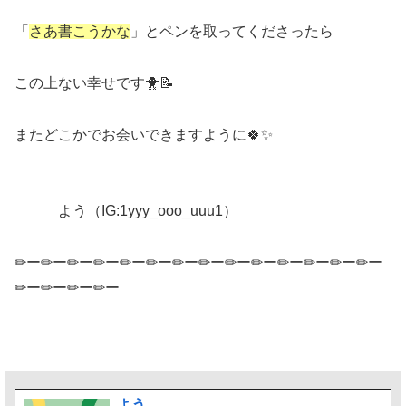
「
さあ書こうかな
」とペンを取ってくださったら
この上ない幸せです🐥📝
またどこかでお会いできますように🍀✨
よう（IG:1yyy_ooo_uuu1）
✏ー✏ー✏ー✏ー✏ー✏ー✏ー✏ー✏ー✏ー✏ー✏ー✏ー✏ー
✏ー✏ー✏ー✏ー
よう