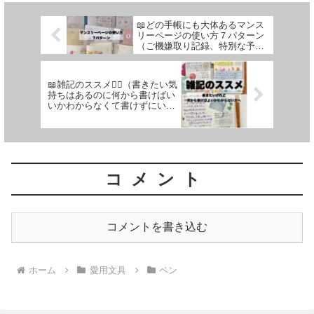
📖どの手帳にも大体あるマンス
リーページの使い方７パターン
（ご機嫌取り記録、特別な予定
メモ、発売日メモ、使ったマス
テ記録などなど）【文具沼に浸
かるなんとなく専業主婦の手帳
📖雑記のススメ１⃣（書きたい気
生活】
持ちはあるのに何から書けばい
いかわからなくて書けずにいる
方へ）【文具沼に浸かるなんと
なく専業主婦の手帳生活】
コメント
コメントを書き込む
ホーム
愛用文具
ペン