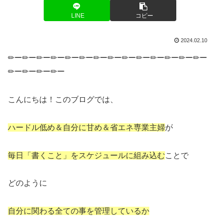
LINE
コピー
2024.02.10
✏ー✏ー✏ー✏ー✏ー✏ー✏ー✏ー✏ー✏ー✏ー✏ー✏ー✏ー
✏ー✏ー✏ー✏ー
こんにちは！このブログでは、
ハードル低め＆自分に甘め＆省エネ専業主婦
が
毎日「書くこと」をスケジュールに組み込む
ことで
どのように
自分に関わる全ての事を管理しているか