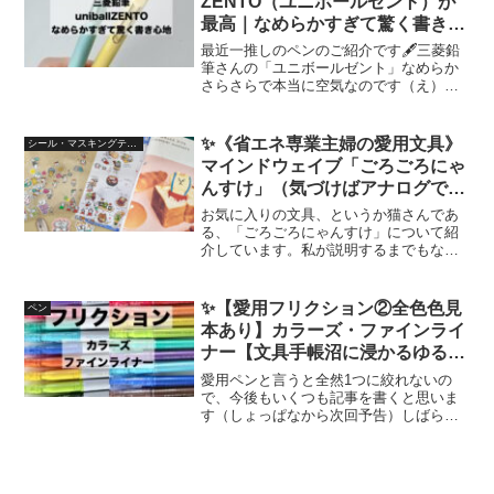
ZENTO（ユニボールゼント）が
最高｜なめらかすぎて驚く書き心
地【文具手帳沼に浸かるゆるゆる
最近一推しのペンのご紹介です🖋三菱鉛
主婦の愛用文具】
筆さんの「ユニボールゼント」なめらか
さらさらで本当に空気なのです（え）語
彙力のない説明の羅列ですが、お楽しみ
いただけますように…！
✨《省エネ専業主婦の愛用文具》
シール・マスキングテープ
マインドウェイブ「ごろごろにゃ
んすけ」（気づけばアナログでも
デジタルでもお世話になってい
お気に入りの文具、というか猫さんであ
た）
る、「ごろごろにゃんすけ」について紹
介しています。私が説明するまでもな
く、ゆるっと可愛いくすっと笑える猫さ
んたち。手帳やノートに登場させれば癒
し効果間違いなしです！
✨【愛用フリクション②全色色見
ペン
本あり】カラーズ・ファインライ
ナー【文具手帳沼に浸かるゆるゆ
る主婦の愛用文具】
愛用ペンと言うと全然1つに絞れないの
で、今後もいくつも記事を書くと思いま
す（しょっぱなから次回予告）しばらく
はフリクションについて綴ります🖋