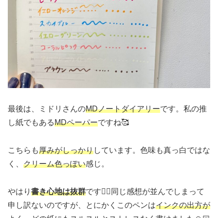
最後は、ミドリさんの
MDノートダイアリー
です。私の推
し紙でもある
MDペーパー
ですね🥰
こちらも
厚みがしっかり
しています。色味も真っ白ではな
く、
クリーム色っぽい
感じ。
やはり
書き心地は抜群
です👍🏻同じ感想が並んでしまって
申し訳ないのですが、とにかくこのペンは
インクの出方が