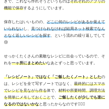
きで、これなら作れそうというものは
それぞれのアプリの
機能で保存
するようにしています。
保存したはいいものの、
どこに何のレシピがあるか覚えて
いられない
し、
見つけられなければ結局ネット検索でなん
となく近しいレシピを探す
、という流れの繰り返しでして
😢
せっかくたくさんの素敵なレシピに出会っているので、そ
れを
一ヶ所にまとめたい
なあとずっと思っています。
「レシピノート」ではなく「ご飯したくノート」とした
の
は、レシピを全て写すノートではなく、
最終的にはスマホ
でレシピを見ながら作る
体で、
材料や所要時間、調理方法
を簡単にメモしておくこと
で、
ご飯したくが少しでも楽に
なるのではないかな
と思ったからなのです🙆🏻‍♀️