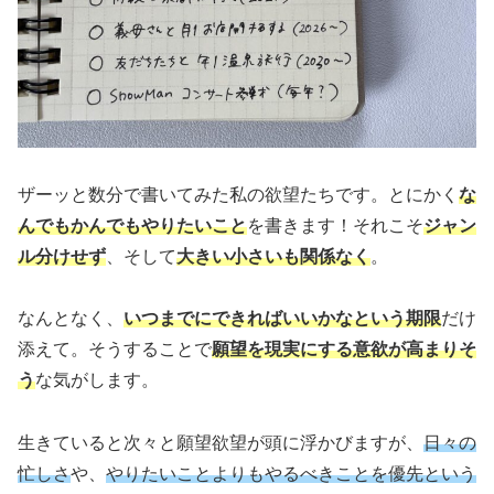
ザーッと数分で書いてみた私の欲望たちです。とにかく
な
んでもかんでもやりたいこと
を書きます！それこそ
ジャン
ル分けせず
、そして
大きい小さいも関係なく
。
なんとなく、
いつまでにできればいいかなという期限
だけ
添えて。そうすることで
願望を現実にする意欲が高まりそ
う
な気がします。
生きていると次々と願望欲望が頭に浮かびますが、
日々の
忙しさ
や、
やりたいことよりもやるべきことを優先という