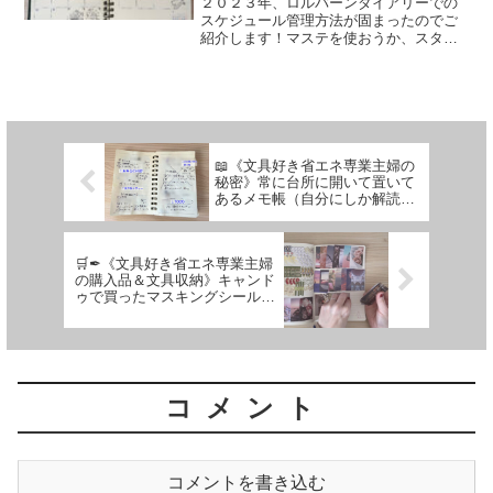
２０２３年、ロルバーンダイアリーでの
スケジュール管理方法が固まったのでご
紹介します！マステを使おうか、スタン
プか、カラーペンで色分けか…いろいろ
と試した結果、２０２３年はシンプルな
方法を選びました👍
📖《文具好き省エネ専業主婦の
秘密》常に台所に開いて置いて
あるメモ帳（自分にしか解読不
能）
🛒✒《文具好き省エネ専業主婦
の購入品＆文具収納》キャンド
ゥで買ったマスキングシールブ
ックをフレークシール化（しつ
こいですが使いやすさ重視）
コメント
コメントを書き込む