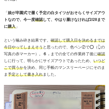
「
娘が卒園式で履く予定の白タイツがおそらくサイズアウ
トなので、今一度
確認
して、やはり履けなければ2/28まで
に
購入
」
という噛み砕き結果です。
確認して購入日を決めるまでは
今日やってしまえそう
と思ったので、色ペン②で⭕（👆の
写真の赤マーカー）。
６．
までの全ての作業終了後に
確認
しに行って、明らかにサイズアウトであったため、
いつど
こで買うか
を決め、同じ手帳のマンスリーページにそのま
ま
予定として書き入れ
ました。