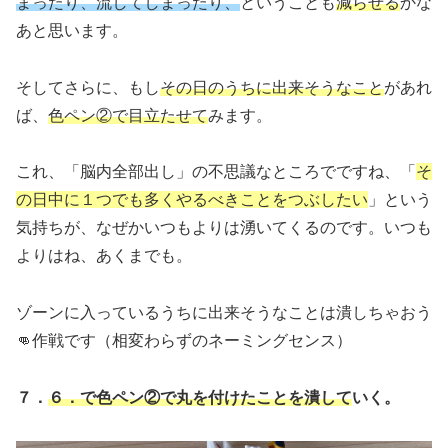
まったり、流してしまったり、
ということも
減らせる
かな
あと思います。
そしてさらに、もし
その日のうちに出来そうなこと
があれ
ば、
色ペン②で目立たせて
みます。
これ、「脳内全部出し」の不思議なところでですね、「
そ
の日中に１つでも多くやるべきことをつぶしたい
」という
気持ちが、なぜかいつもよりは湧いてくるのです。いつも
よりはね、あくまでも。
ゾーンに入っているうちに出来そうなことは潰しちゃおう
👊作戦です（相変わらずのネーミングセンス）
７．
６．で
色ペン
②
で
丸を付けたことを潰して
いく。