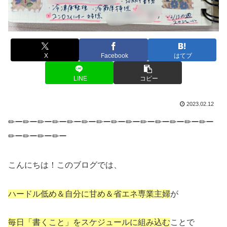
X
Facebook
はてブ
LINE
コピー
2023.02.12
✏ー✏ー✏ー✏ー✏ー✏ー✏ー✏ー✏ー✏ー✏ー✏ー✏ー✏ー
✏ー✏ー✏ー✏ー
こんにちは！このブログでは、
ハードル低め＆自分に甘め＆省エネ専業主婦
が
毎日「書くこと」をスケジュールに組み込む
ことで