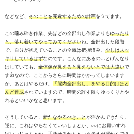
などなど、
そのことを完遂するための計画
を立てます。
この噛み砕き作業、先ほどの全部出し作業よりも
ゆったり
と、落ち着いてやってみてください
ね。全部出した段階
で、自分が抱えていることの全貌は把握済み、
少しはスッ
キリしているはず
なのです。こんなにあるの…とげんなり
はしていても、
全体像が見えると見えないとでは大違い
で
す👍なので、ここからさらに時間はかかってしまいます
が、あとはやるだけ。
「脳内全部出し」をやる目的はほと
んど達成
されていますので、時間の許す限りゆっくりとや
れるといいかなと思います。
そうしていると、
新たなやるべきこと
が浮かんできたり、
逆に、これはやらなくていいしょとか、○○にお願いすれ
ばいいじゃんとか、
手放せるかもという考え
が浮かんでき