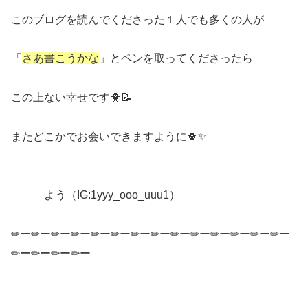
このブログを読んでくださった１人でも多くの人が
「
さあ書こうかな
」とペンを取ってくださったら
この上ない幸せです🐥📝
またどこかでお会いできますように🍀✨
よう（IG:1yyy_ooo_uuu1）
✏ー✏ー✏ー✏ー✏ー✏ー✏ー✏ー✏ー✏ー✏ー✏ー✏ー✏ー
✏ー✏ー✏ー✏ー