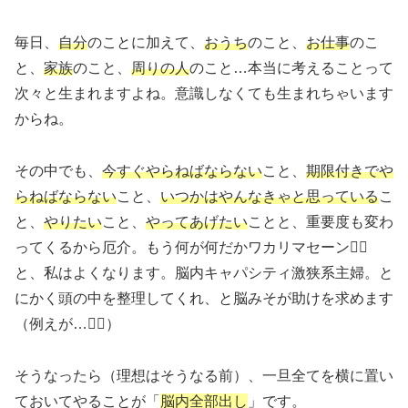
毎日、
自分
のことに加えて、
おうち
のこと、
お仕事
のこ
と、
家族
のこと、
周りの人
のこと…本当に考えることって
次々と生まれますよね。意識しなくても生まれちゃいます
からね。
その中でも、
今すぐやらねばならない
こと、
期限付きでや
らねばならない
こと、
いつかはやんなきゃと思っている
こ
と、
やりたい
こと、
やってあげたい
ことと、重要度も変わ
ってくるから厄介。もう何が何だかワカリマセーン🤷‍♀️
と、私はよくなります。脳内キャパシティ激狭系主婦。と
にかく頭の中を整理してくれ、と脳みそが助けを求めます
（例えが…🤦‍♀️）
そうなったら（理想はそうなる前）、一旦全てを横に置い
ておいてやることが「
脳内全部出し
」です。