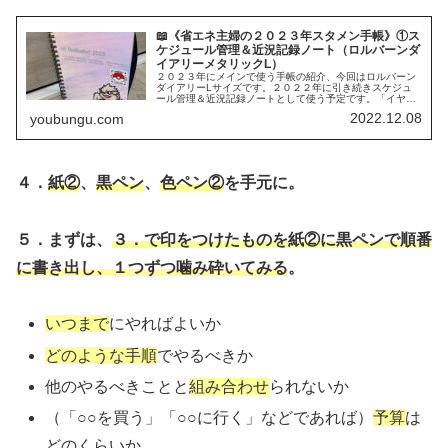
📖《省エネ主婦の２０２３年スタメン手帳》①ス
ケジュール管理＆近況記録ノート（ロルバーンダ
イアリーメタリックL）
２０２３年にメインで使う手帳の紹介、今回はロルバーン
ダイアリーLサイズです。２０２２年に引き続きスケジュ
ール管理＆近況記録ノートとして使う予定です。「イヤー
スケジュール」のページも有意義に使いたいなあと考えて
2022.12.08
youbungu.com
います。
４．
紙②
、
黒ペン
、
色ペン②
を手元に。
５．まずは、
３．で印をつけたものを紙②に黒ペンで順番
に書き出し、１つずつ噛み砕いてみる
。
いつまで
にやればよいか
どのような手順
でやるべきか
他のやるべきことと
組み合わせ
られないか
（「○○を買う」「○○に行く」などであれば）
予算
は
どのくらいか