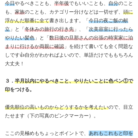
今日
やるべきことも、
半年後
でもいいことも、
自分
のこと
も、
家族
のことも、カテゴリー分けなどは一切せず、
頭に
浮かんだ順番に全て
書き出します。「
今日の夜ご飯の献
立
」と「
冬休みの旅行の行き先
」、「
次美容室に行ったら
やりたい髪色
」と「
数日後の旦那さんの出張の時実家に泊
まりに行けるか両親に確認
」を続けて書いても全く問題な
しです👍自分がわかればよいので、単語だけでももちろん
大丈夫！
３．
半月
以内にやるべきこと、やりたいことに色ペン①で
印
をつける。
優先順位の高いものからどうするかを考えたい
ので、目立
たせます（下の写真のピンクマーカー）。
ここの見極めもちょっとポイントで、
あれもこれもと印を