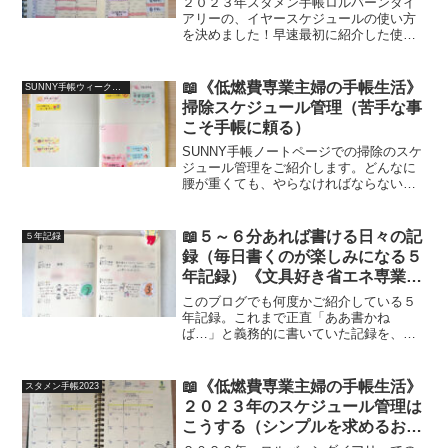
２０２３年スタメン手帳ロルバーンダイ
アリーの、イヤースケジュールの使い方
を決めました！早速最初に紹介した使い
方と変えました😂フィルム付箋を使った
年間予定管理です。
📖《低燃費専業主婦の手帳生活》
SUNNY手帳ウィークリー（バーチカル行動記録＆年間記録2023）
掃除スケジュール管理（苦手な事
こそ手帳に頼る）
SUNNY手帳ノートページでの掃除のスケ
ジュール管理をご紹介します。どんなに
腰が重くても、やらなければならない事
って誰にでもありますよね🥱そうゆう事
こそ、手帳に頼って少しでも負担を減ら
して、乗り切りたいという思いから作る
📖５～６分あれば書ける日々の記
５年記録
新ページです。が、最後にどんでん返し
録（毎日書くのが楽しみになる５
が😨
年記録）《文具好き省エネ専業主
婦の手帳生活》
このブログでも何度かご紹介している５
年記録。これまで正直「ああ書かね
ば…」と義務的に書いていた記録を、毎
日楽しみに、しかも短時間で書くことの
出来る記録にしたくて、内容を少し変え
ました。これだけでも十分、その日何が
📖《低燃費専業主婦の手帳生活》
スタメン手帳2023
あったかわかる記録になります！
２０２３年のスケジュール管理は
こうする（シンプルを求めるお年
頃）