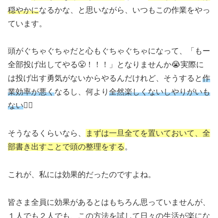
穏やかに
なるかな、と思いながら、いつもこの作業をやっ
ています。
頭がぐちゃぐちゃだと心もぐちゃぐちゃになって、「もー
全部投げ出してやる😤！！！」となりませんか😭実際に
は投げ出す勇気がないからやるんだけれど、そうすると
作
業効率
が
悪く
なるし、何より
全然楽しくないしやりがいも
ない
🤦‍♀️
そうなるくらいなら、
まずは一旦全てを置いておいて、全
部書き出すことで頭の整理をする
。
これが、私には効果的だったのですよね。
皆さま全員に効果があるとはもちろん思っていませんが、
１人でも２人でも、この方法を試して日々の生活が楽にな