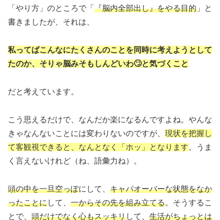
「やり方」のところで「
『脳内全部出し』をやる目的
」と
書きましたが、それは、
私ってばこんなにたくさんのことを同時に考えようとして
たのか、そりゃ脳みそもしんどいわ🙄と気づくこと
だと考えています。
こう思えるだけで、なんだか楽になるんですよね。やんな
きゃなんないことには変わりないのですが、
現状を把握し
て客観視できると、なんとなく「ホッ」となります
。うま
く言えないけれど（ね、語彙力ね）。
頭の中を一旦空っぽ
にして、
キャパオーバーな状態をなか
ったことに
して、
一からその先を組み立てる
。そうするこ
とで、
頭だけでなく心もスッキリ
して、
生活がちょっとは