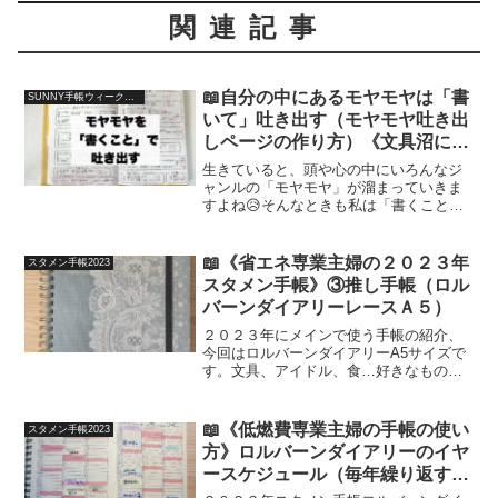
関連記事
📖自分の中にあるモヤモヤは「書
SUNNY手帳ウィークリー（バーチカル行動記録＆年間記録2023）
いて」吐き出す（モヤモヤ吐き出
しページの作り方）《文具沼に浸
かるなんとなく専業主婦の手帳生
生きていると、頭や心の中にいろんなジ
活》
ャンルの「モヤモヤ」が溜まっていきま
すよね😥そんなときも私は「書くこと」
によって解決します。簡単に「書いてモ
ヤモヤを解消する」流れ、ご紹介いたし
ます！
📖《省エネ専業主婦の２０２３年
スタメン手帳2023
スタメン手帳》③推し手帳（ロル
バーンダイアリーレースＡ５）
２０２３年にメインで使う手帳の紹介、
今回はロルバーンダイアリーA5サイズで
す。文具、アイドル、食…好きなものを
全部ひっくるめて「推し」として、好き
なものの情報や感想ばかりを集める予定
です。
📖《低燃費専業主婦の手帳の使い
スタメン手帳2023
方》ロルバーンダイアリーのイヤ
ースケジュール（毎年繰り返す予
定を管理）