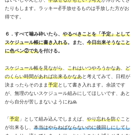
たりもします。ラッキー✌手放せるものは手放した方がお
得です。
６．すべて噛み砕いたら、
やるべきことを「予定」として
スケジュール帳に書き入れる
。また、
今日出来そうなこと
に色ペン②で丸
を付ける。
スケジュール帳を見ながら
、
これはいつやろうかなあ
、
ど
のくらい時間があれば出来るかなあ
と考えてみて、日程が
決まったらそのまま
予定
として書き入れます。余談です
が、無理のないスケジュール組みにしてほしいです、あと
から自分が苦しまないようにね🙏
「
予定
」として組み込んでしまえば、
やり忘れを防ぐ
こと
が出来るし、
本当はやらねばならないのに後回しにしてし